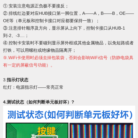
①.安装注意电源正负极不要接反；
②.排线红边要对应HUB接口第一脚位置，A——A，B——B，OE——
OE等（单元板和控制卡接口对应都要保持一致）；
③.注意排针顺序及方向，显示屏从上向下，控制卡接口从HUB-1
到-2、-3....；
④.控制卡安装时不要碰到显示屏外框或其他金属物品，以免短路或者
打铁，可以用螺柱或绝缘物品隔离开；
⑤.WiFi卡使用时必须去掉包装袋，否则会影响WiFi信号（防静电袋具
有一定的屏蔽信号功能）。
3.
指示灯状态
红灯：电源指示灯
——常亮正常
4.
测试状态（如何判断单元板好坏）?