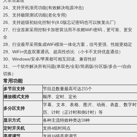
人非法篡改
24、支持开机渐亮功能(有效解决电源冲击)
25、支持极限测试功能(老化专用)
26、支持超级初始化控制卡(8.0版忘记密码也可以恢复出厂)
27、行业首家采用控制卡加密算法而不依赖WiFi密码，更可靠、更安
全
28、行业最早采用集成WiFi模块一体化方案，信号更强、性能更稳定
29、WiFi+优盘双重通讯、超高性价比 （小卡不支持优盘通信）
30、Windows/安卓/苹果都可相互回读、兼容性好
31、一个软件解决所有问题(单双色/全彩/简易版/分区版/多合一/自由
切换）
常用功能
多节目支持
节目总数量最高可达255个
播放模式支持
顺序、定时、定长
字幕、文本、表格、图片、动画、表盘、数字时
多分区支持
历、计时
（
正计时和倒计时
）
等
显示方式
各种主流特效种类达
59
种
定时开关机
支持4组时间点
亮度调节
支持16级亮度调节