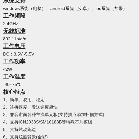
系统支持
windows系统（电脑）、android系统（安卓）、ios系统（苹果）
工作频段
2.4GHz
无线标准
802.11b/g/n
工作电压
DC：3.5V~5.5V
工作功率
<2W
工作温度
-40~75℃
核心特点
1、简单、易用、稳定
2、连接速度、发送速度超快
3、兼容市面各种主流单元板(支持描点添加扫描方式)
4、支持ICN2038S/SM16188B等特殊芯片模组
5、支持炫动跑边
6、支持炫酷背景(全彩)