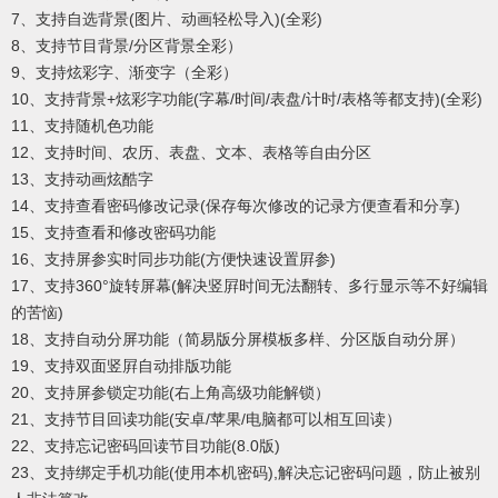
7、支持自选背景(图片、动画轻松导入)(全彩)
8、支持节目背景/分区背景全彩）
9、支持炫彩字、渐变字（全彩）
10、支持背景+炫彩字功能(字幕/时间/表盘/计时/表格等都支持)(全彩)
11、支持随机色功能
12、支持时间、农历、表盘、文本、表格等自由分区
13、支持动画炫酷字
14、支持查看密码修改记录(保存每次修改的记录方便查看和分享)
15、支持查看和修改密码功能
16、支持屏参实时同步功能(方便快速设置屛参)
17、支持360°旋转屏幕(解决竖屛时间无法翻转、多行显示等不好编辑
的苦恼)
18、支持自动分屏功能（简易版分屏模板多样、分区版自动分屏）
19、支持双面竖屛自动排版功能
20、支持屏参锁定功能(右上角高级功能解锁）
21、支持节目回读功能(安卓/苹果/电脑都可以相互回读）
22、支持忘记密码回读节目功能(8.0版)
23、支持绑定手机功能(使用本机密码),解决忘记密码问题，防止被别