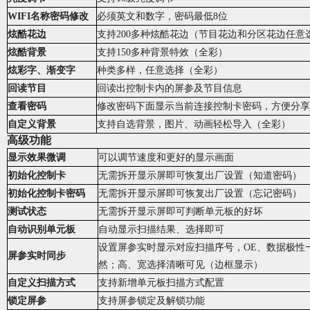
WIFI名称密码修改
必须英文和数字，密码最低8位
炫酷花边
支持200多
种
炫酷花边
（
节目花边和分区花边任意
炫酷背景
支持150多种背景特效（全彩）
炫彩字、渐变字
种类多样，任意选择（全彩）
回读节目
回读出控制卡内的屏参及节目信息
查看密码
修改密码下面显示当前连接控制卡密码，方便分享
自定义背景
支持自选背景，图片、动画轻松导入（全彩）
高级
功能
显示效果微调
可以调节速度和更好的显示画面
初始化控制卡
无需拆开显示屏即可恢复出厂设置（知道密码）
初始化
控制卡
密码
无需拆开显示屏即可恢复出厂设置（忘记密码）
测试状态
无需拆开显示屏即可判断单元板的好坏
自动识别单元板
自动显示扫描结果、选择即可
设置屏参实时显示对应扫描序号，OE、数据极性
屏参实时同步
然
；
高、宽选择清晰可见（边框显示）
自定义扫描方式
支持新增单元板扫描方式配置
锁定屏参
支持屏参锁定及解锁功能