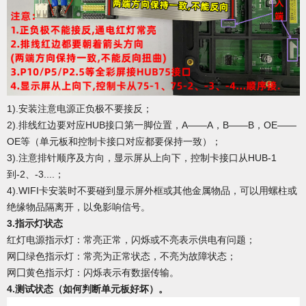
1).安装注意电源正负极不要接反；
2).
排线红边要对应
HUB接口第一脚位置，A——A，B——B，OE——
OE等（单元板和控制卡接口对应都要保持一致）；
3).注意排针顺序及方向，显示屏从上向下，控制卡接口从HUB-1
到-2、-3....；
4).WIFI卡安装时不要碰到显示屏外框或其他金属物品，可以用螺柱或
绝缘物品隔离开，以免影响信号。
3.
指示灯状态
红灯电源指示灯：
常亮正常，闪烁或不亮表示供电有问题；
网囗绿色指示灯：常亮为正常状态，不亮为故障状态；
网囗黄色指示灯：闪烁表示有数据传输。
4.
测试状态（如何判断单元板好坏）。