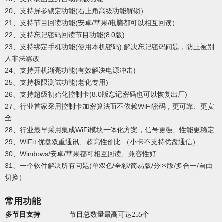
20、支持屏参锁定功能(右上角高级功能解锁）
21、支持节目回读功能(安卓/苹果/电脑都可以相互回读）
22、支持忘记密码回读节目功能(8.0版)
23、支持绑定手机功能(使用本机密码),解决忘记密码问题，防止被别
人非法篡改
24、支持开机渐亮功能(有效解决电源冲击)
25、支持极限测试功能(老化专用)
26、支持超级初始化控制卡(8.0版忘记密码也可以恢复出厂)
27、行业首家采用控制卡加密算法而不依赖WiFi密码，更可靠、更安
全
28、行业最早采用集成WiFi模块一体化方案，信号更强、性能更稳定
29、WiFi+优盘双重通讯、超高性价比 （小卡不支持优盘通信）
30、Windows/安卓/苹果都可相互回读、兼容性好
31、一个软件解决所有问题(单双色/全彩/简易版/分区版/多合一/自由
切换）
常用功能
多节目支持
节目总数量最高可达255个