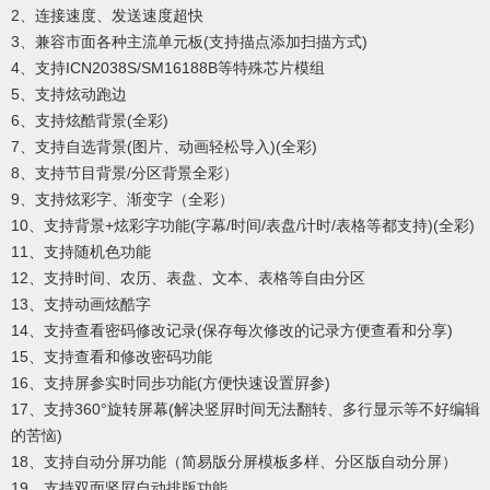
2、连接速度、发送速度超快
3、兼容市面各种主流单元板(支持描点添加扫描方式)
4、支持ICN2038S/SM16188B等特殊芯片模组
5、支持炫动跑边
6、支持炫酷背景(全彩)
7、支持自选背景(图片、动画轻松导入)(全彩)
8、支持节目背景/分区背景全彩）
9、支持炫彩字、渐变字（全彩）
10、支持背景+炫彩字功能(字幕/时间/表盘/计时/表格等都支持)(全彩)
11、支持随机色功能
12、支持时间、农历、表盘、文本、表格等自由分区
13、支持动画炫酷字
14、支持查看密码修改记录(保存每次修改的记录方便查看和分享)
15、支持查看和修改密码功能
16、支持屏参实时同步功能(方便快速设置屛参)
17、支持360°旋转屏幕(解决竖屛时间无法翻转、多行显示等不好编辑
的苦恼)
18、支持自动分屏功能（简易版分屏模板多样、分区版自动分屏）
19、支持双面竖屛自动排版功能