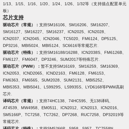
1/13、1/15、1/16、1/20、1/24、1/26、1/32等（支持描点配置单元
板）
芯片支持
驱动芯片（常规）
：
支持SM16106、SM16206、SM16207、
SM16127、SM16227、SM16237、ICN2025、ICN2028、
ICN2037、ICN2045、ICN2046、TC5020、FM6124、DP5125、
DP3216、MBI5024、MBI5124、SC6616等常规芯片.
驱动芯片（特殊）
：
支持SM16188/16288、ICN2038S、FM6126B、
FM6127、FM6047、DP3246、SUM2017等特殊芯片.
驱动芯片（PWM）
：
暂不支持SM16169、SM16259、SM16369、
ICN2053、ICND2065、ICND2163、FM6128、FM6153、
FM6363、FM6565、SUM2028、SUM2131、MBI5252、
MBI5353、MBI5041、LS9929S、LS9935S、LYD6168等PWM高刷
芯片.
译码芯片（常规）：
支持74HC138、74HC595、无138译码、
AT4539、MW4958、EM0511、ICN2012、ICN2013、ICN2016、
SM5166P、TC7258、TC7262、DP7268、RUC7258、DP32019等
常规芯片.
译码芯片（特殊）：
支持SM5266P、5958、5957、TC7558N、