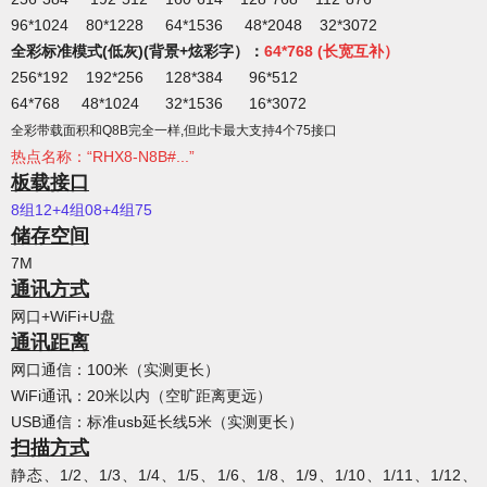
96*1024 80*1228 64*1536 48*2048 32*3072
全彩标准模式(低灰)(背景+炫彩字）：
64
*768 (
长宽互补）
256*192
192*256 128*384
96*512
64*768 48*1024 32*1536 16*3072
全彩带载面积和Q8B完全一样,但此卡最大支持4个75接口
热点名称：“RHX8-N8B#...”
板载
接口
8组12+4组08+4
组75
储存空间
7M
通讯方式
网口+WiFi+U盘
通讯距离
网口通信：100米（实测更长）
WiFi通讯：20米以内（空旷距离更远）
USB通信：标准usb延长线5米（实测更长）
扫描方式
静态、1/2、1/3、1/4、1/5、1/6、1/8、1/9、1/10、1/11、1/12、