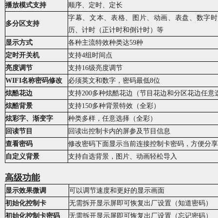
播放模式支持
顺序、定时、定长
字幕、文本、表格、图片、动画、表盘、数字时
多分区支持
历、计时
（
正计时和倒计时
）
等
显示方式
各种主流特效种类达
59
种
定时开关机
支持4组时间点
亮度调节
支持16级亮度调节
WIFI名称密码修改
必须英文和数字，密码最低8位
炫酷花边
支持200多
种
炫酷花边
（
节目花边和分区花边任意
炫酷背景
支持150多种背景特效（全彩）
炫彩字、渐变字
种类多样，任意选择（全彩）
回读节目
回读出控制卡内的屏参及节目信息
查看密码
修改密码下面显示当前连接控制卡密码，方便分享
自定义背景
支持自选背景，图片、动画轻松导入
高级
功能
显示效果微调
可以调节速度和更好的显示画面
初始化控制卡
无需拆开显示屏即可恢复出厂设置（知道密码）
初始化
控制卡
密码
无需拆开显示屏即可恢复出厂设置（忘记密码）