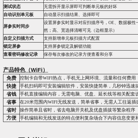
测试状态
无需拆开显示屏即可判断单元板的好坏
自动识别单元板
自动显示扫描结果、选择即可
设置屏参实时显示对应扫描序号，OE、数据极性
屏参实时同步
然
；
高、宽选择清晰可见（边框显示）
自定义扫描方式
支持新增单元板扫描方式配置
锁定屏参
支持屏参锁定及解锁功能
查看密码修改记录
保存每次修改的记录方便查看和分享
产品特色（
WiFi
）
免费
控制
卡自带WIFI热点，手机无上网环境、流量和任何费用
快捷
手机扫码即可安装编辑软件，安装快捷简单，几秒钟迅速
省钱
手机直接编辑内容，无需电脑、优盘、延长线等相关配套
省事
在20米范围内WIFI无线发送，简单省事，无需人工往返插
省时
操作简单且省时，省去电脑开关机及优盘插拔等繁杂程序
方便
手机编辑和无线发送的特点便利复杂场合下内容信息变更