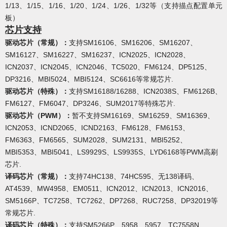
1/13、1/15、1/16、1/20、1/24、1/26、1/32等（支持描点配置单元
板）
芯片支持
驱动芯片（常规）
：
支持SM16106、SM16206、SM16207、
SM16127、SM16227、SM16237、ICN2025、ICN2028、
ICN2037、ICN2045、ICN2046、TC5020、FM6124、DP5125、
DP3216、MBI5024、MBI5124、SC6616等常规芯片.
驱动芯片（特殊）
：
支持SM16188/16288、ICN2038S、FM6126B、
FM6127、FM6047、DP3246、SUM2017等特殊芯片.
驱动芯片（PWM）
：
暂不支持SM16169、SM16259、SM16369、
ICN2053、ICND2065、ICND2163、FM6128、FM6153、
FM6363、FM6565、SUM2028、SUM2131、MBI5252、
MBI5353、MBI5041、LS9929S、LS9935S、LYD6168等PWM高刷
芯片.
译码芯片（常规）：
支持74HC138、74HC595、无138译码、
AT4539、MW4958、EM0511、ICN2012、ICN2013、ICN2016、
SM5166P、TC7258、TC7262、DP7268、RUC7258、DP32019等
常规芯片.
译码芯片（特殊）：
支持SM5266P、5958、5957、TC7558N、