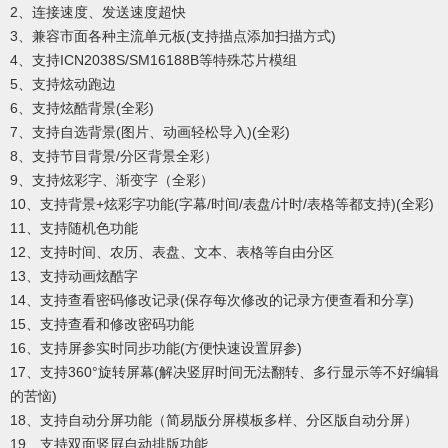
2、连接速度、发送速度超快
3、兼容市面各种主流单元板(支持描点添加扫描方式)
4、支持ICN2038S/SM16188B等特殊芯片模组
5、支持炫动跑边
6、支持炫酷背景(全彩)
7、支持自选背景(图片、动画轻松导入)(全彩)
8、支持节目背景/分区背景全彩）
9、支持炫彩字、渐变字（全彩）
10、支持背景+炫彩字功能(字幕/时间/表盘/计时/表格等都支持)(全彩)
11、支持随机色功能
12、支持时间、农历、表盘、文本、表格等自由分区
13、支持动画炫酷字
14、支持查看密码修改记录(保存每次修改的记录方便查看和分享)
15、支持查看和修改密码功能
16、支持屏参实时同步功能(方便快速设置屛参)
17、支持360°旋转屏幕(解决竖屛时间无法翻转、多行显示等不好编辑
的苦恼)
18、支持自动分屏功能（简易版分屏模板多样、分区版自动分屏）
19、支持双面竖屛自动排版功能