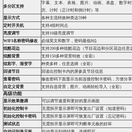
字幕、文本、表格、图片、动画、表盘、数字时
多分区支持
历、计时
（
正计时和倒计时
）
等
显示方式
各种主流特效种类达
59
种
定时开关机
支持4组时间点
亮度调节
支持16级亮度调节
WIFI名称密码修改
必须英文和数字，密码最低8位
炫酷花边
支持200多
种
炫酷花边
（
节目花边和分区花边任意
炫酷背景
支持150多种背景特效（全彩）
炫彩字、渐变字
种类多样，任意选择（全彩）
回读节目
回读出控制卡内的屏参及节目信息
查看密码
修改密码下面显示当前连接控制卡密码，方便分享
自定义背景
支持自选背景，图片、动画轻松导入（全彩）
高级
功能
显示效果微调
可以调节速度和更好的显示画面
初始化控制卡
无需拆开显示屏即可恢复出厂设置（知道密码）
初始化
控制卡
密码
无需拆开显示屏即可恢复出厂设置（忘记密码）
测试状态
无需拆开显示屏即可判断单元板的好坏
自动识别单元板
自动显示扫描结果、选择即可