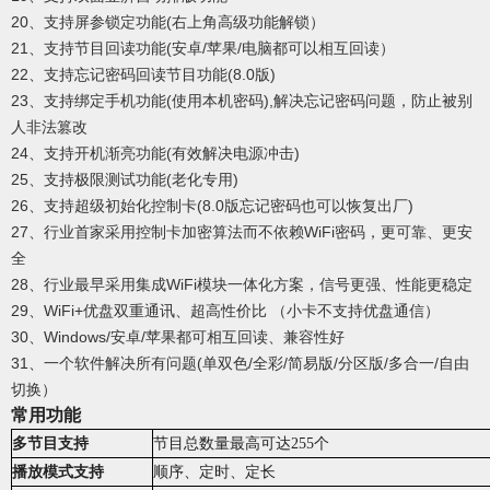
20、支持屏参锁定功能(右上角高级功能解锁）
21、支持节目回读功能(安卓/苹果/电脑都可以相互回读）
22、支持忘记密码回读节目功能(8.0版)
23、支持绑定手机功能(使用本机密码),解决忘记密码问题，防止被别
人非法篡改
24、支持开机渐亮功能(有效解决电源冲击)
25、支持极限测试功能(老化专用)
26、支持超级初始化控制卡(8.0版忘记密码也可以恢复出厂)
27、行业首家采用控制卡加密算法而不依赖WiFi密码，更可靠、更安
全
28、行业最早采用集成WiFi模块一体化方案，信号更强、性能更稳定
29、WiFi+优盘双重通讯、超高性价比 （小卡不支持优盘通信）
30、Windows/安卓/苹果都可相互回读、兼容性好
31、一个软件解决所有问题(单双色/全彩/简易版/分区版/多合一/自由
切换）
常用功能
多节目支持
节目总数量最高可达255个
播放模式支持
顺序、定时、定长