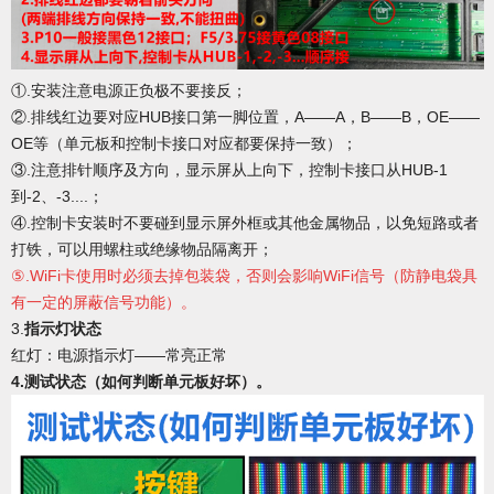
①.安装注意电源正负极不要接反；
②.排线红边要对应HUB接口第一脚位置，A——A，B——B，OE——
OE等（单元板和控制卡接口对应都要保持一致）；
③.注意排针顺序及方向，显示屏从上向下，控制卡接口从HUB-1
到-2、-3....；
④.控制卡安装时不要碰到显示屏外框或其他金属物品，以免短路或者
打铁，可以用螺柱或绝缘物品隔离开；
⑤.WiFi卡使用时必须去掉包装袋，否则会影响WiFi信号（防静电袋具
有一定的屏蔽信号功能）。
3.
指示灯状态
红灯：电源指示灯
——常亮正常
4.
测试状态（如何判断单元板好坏）。