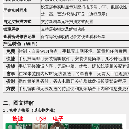
设置屏参实时显示对应扫描序号，OE、数据极性
屏参实时同步
然
；
高、宽选择清晰可见（边框显示）
自定义扫描方式
支持新增单元板扫描方式配置
锁定屏参
支持屏参锁定及解锁功能
查看密码修改记录
保存每次修改的记录方便查看和分享
产品特色（
WiFi
）
免费
控制
卡自带WIFI热点，手机无上网环境、流量和任何费用
快捷
手机扫码即可安装编辑软件，安装快捷简单，几秒钟迅速
省钱
手机直接编辑内容，无需电脑、优盘、延长线等相关配套
省事
在20米范围内WIFI无线发送，简单省事，无需人工往返插
省时
操作简单且省时，省去电脑开关机及优盘插拔等繁杂程序
方便
手机编辑和无线发送的特点便利复杂场合下内容信息变更
二、图文详解
1，实物连接图（以实物为准）